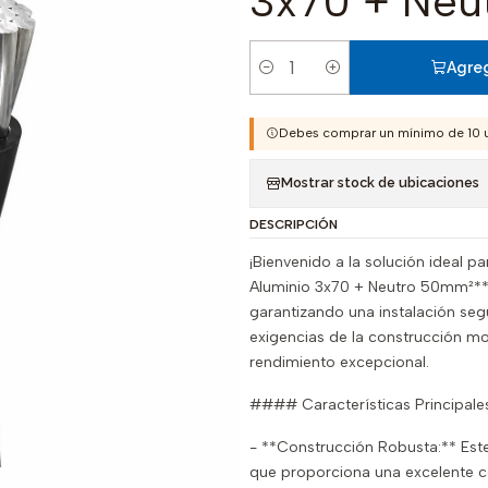
3x70 + Ne
Agreg
Cantidad
Debes comprar un mínimo de 10 
Mostrar stock de ubicaciones
DESCRIPCIÓN
¡Bienvenido a la solución ideal 
Aluminio 3x70 + Neutro 50mm²** 
garantizando una instalación segu
exigencias de la construcción mo
rendimiento excepcional.
#### Características Principale
- **Construcción Robusta:** Este
que proporciona una excelente con