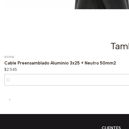
Tamb
80016
|
Cable Preensamblado Aluminio 3x25 + Neutro 50mm2
$2.545
Cantidad
CLIENTES