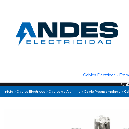
Cables Eléctricos
Empa
¡
Inicio
Cables Eléctricos
Cables de Aluminio
Cable Preensamblado
Ca