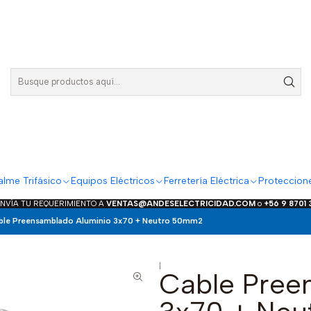
lme Trifásico
Equipos Eléctricos
Ferretería Eléctrica
Proteccion
ENVÍA TU REQUERIMIENTO A
VENTAS@ANDESELECTRICIDAD.COM
o
+56 9 8701
ble Preensamblado Aluminio 3x70 + Neutro 50mm2
|
Cable Pree