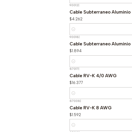
Cantidad
90012
|
Cable Subterraneo Alumini
$4.262
Cantidad
90018
|
Cable Subterraneo Aluminio
$1.894
Cantidad
87017
|
Cable RV-K 4/0 AWG
$16.377
Cantidad
87008
|
Cable RV-K 8 AWG
$1.592
Cantidad