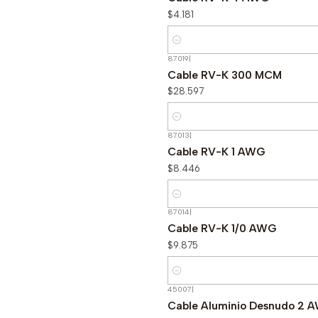
$4.181
Cantidad
87019
|
Cable RV-K 300 MCM
$28.597
Cantidad
87013
|
Cable RV-K 1 AWG
$8.446
Cantidad
87014
|
Cable RV-K 1/0 AWG
$9.875
Cantidad
45007
|
Cable Aluminio Desnudo 2 