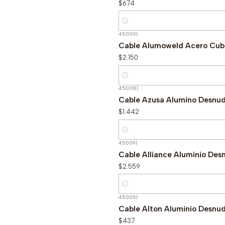
$674
Cantidad
45000
|
Cable Alumoweld Acero Cub
$2.150
Cantidad
45008
|
Cable Azusa Alumino Desn
$1.442
Cantidad
45009
|
Cable Alliance Aluminio De
$2.559
Cantidad
45005
|
Cable Alton Aluminio Desn
$437