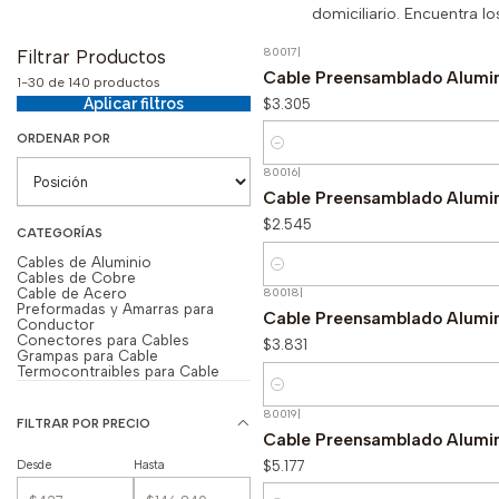
domiciliario. Encuentra l
80017
|
Filtrar Productos
Cable Preensamblado Alumi
1-30 de 140 productos
$3.305
Aplicar filtros
ORDENAR POR
Cantidad
80016
|
Cable Preensamblado Alumi
$2.545
CATEGORÍAS
Cables de Aluminio
Cantidad
Cables de Cobre
Cable de Acero
80018
|
Preformadas y Amarras para
Cable Preensamblado Alumi
Conductor
Conectores para Cables
$3.831
Grampas para Cable
Termocontraibles para Cable
Cantidad
80019
|
FILTRAR POR PRECIO
Cable Preensamblado Alumi
$5.177
Desde
Hasta