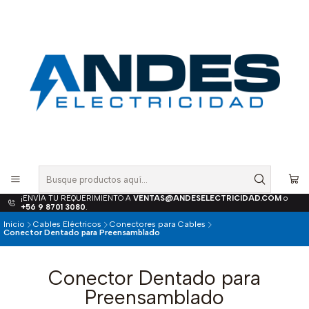
¡ENVÍA TU REQUERIMIENTO A
VENTAS@ANDESELECTRICIDAD.COM
o
+56 9 8701 3080
.
Inicio
Cables Eléctricos
Conectores para Cables
Conector Dentado para Preensamblado
Conector Dentado para
Preensamblado