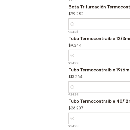
22003
|
Bota Trifurcación Termocont
$99.282
Cantidad
92421
|
Tubo Termocontraible 12/3
$9.344
Cantidad
92422
|
Tubo Termocontraible 19/6
$13.264
Cantidad
92424
|
Tubo Termocontraible 40/
$26.207
Cantidad
92425
|