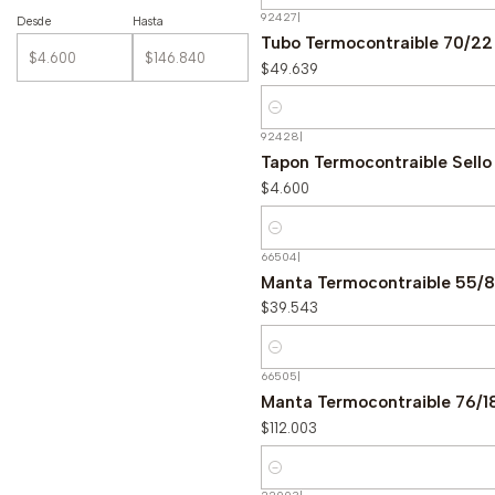
92427
|
Desde
Hasta
Tubo Termocontraible 70/2
$49.639
Cantidad
92428
|
Tapon Termocontraible Sell
$4.600
Cantidad
66504
|
Manta Termocontraible 55
$39.543
Cantidad
66505
|
Manta Termocontraible 76
$112.003
Cantidad