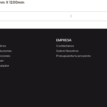
0mm X 1200mm
EMPRESA
iros
Contáctanos
luciones
Sobre Nosotros
iciones
Presupuesta tu proyecto
ner
talador