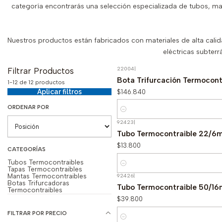
categoría encontrarás una selección especializada de tubos, ma
Nuestros productos están fabricados con materiales de alta calid
eléctricas subter
22004
|
Filtrar Productos
Bota Trifurcación Termocont
1-12 de 12 productos
$146.840
Aplicar filtros
ORDENAR POR
Cantidad
92423
|
Tubo Termocontraible 22/
$13.800
CATEGORÍAS
Tubos Termocontraibles
Cantidad
Tapas Termocontraibles
Mantas Termocontraibles
92426
|
Botas Trifurcadoras
Tubo Termocontraible 50/
Termocontraibles
$39.800
FILTRAR POR PRECIO
Cantidad