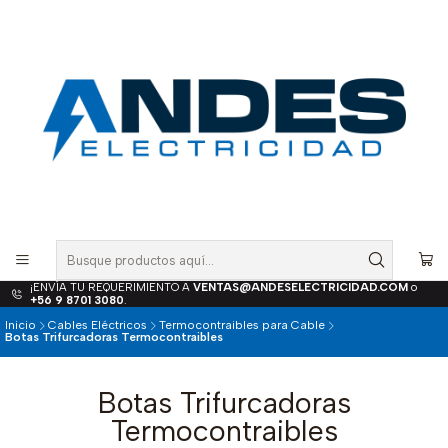
¡ENVÍA TU REQUERIMIENTO A
VENTAS@ANDESELECTRICIDAD.COM
o
+56 9 8701 3080
.
Inicio
Cables Eléctricos
Termocontraibles para Cable
Botas Trifurcadoras Termocontraibles
Botas Trifurcadoras
Termocontraibles