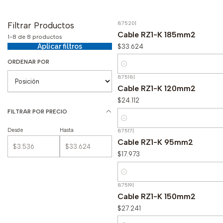
87520
|
Filtrar Productos
Cable RZ1-K 185mm2
1-8 de 8 productos
$33.624
Aplicar filtros
ORDENAR POR
Cantidad
87518
|
Cable RZ1-K 120mm2
$24.112
FILTRAR POR PRECIO
Cantidad
Desde
Hasta
87517
|
Cable RZ1-K 95mm2
$17.973
Cantidad
87519
|
Cable RZ1-K 150mm2
$27.241