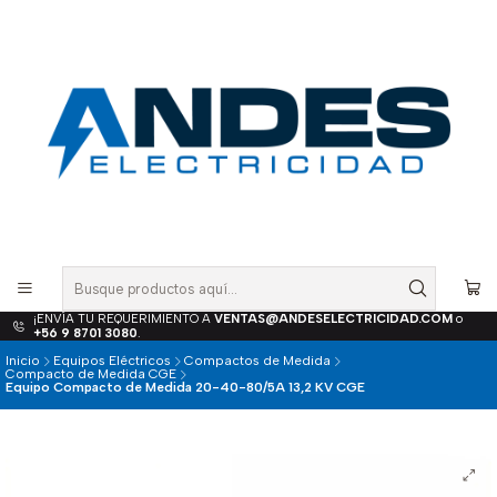
¡ENVÍA TU REQUERIMIENTO A
VENTAS@ANDESELECTRICIDAD.COM
o
+56 9 8701 3080
.
Inicio
Equipos Eléctricos
Compactos de Medida
Compacto de Medida CGE
Equipo Compacto de Medida 20-40-80/5A 13,2 KV CGE