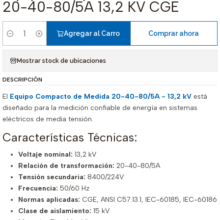
20-40-80/5A 13,2 KV CGE
Agregar al Carro
Comprar ahora
Cantidad
Mostrar stock de ubicaciones
DESCRIPCIÓN
El
Equipo Compacto de Medida 20-40-80/5A - 13,2 kV
está
diseñado para la medición confiable de energía en sistemas
eléctricos de media tensión.
Características Técnicas:
Voltaje nominal:
13,2 kV
Relación de transformación:
20-40-80/5A
Tensión secundaria:
8400/224V
Frecuencia:
50/60 Hz
Normas aplicadas:
CGE, ANSI C57.13.1, IEC-60185, IEC-60186
Clase de aislamiento:
15 kV