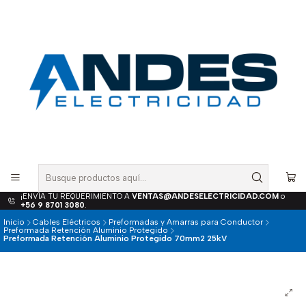
¡ENVÍA TU REQUERIMIENTO A
VENTAS@ANDESELECTRICIDAD.COM
o
+56 9 8701 3080
.
Inicio
Cables Eléctricos
Preformadas y Amarras para Conductor
Preformada Retención Aluminio Protegido
Preformada Retención Aluminio Protegido 70mm2 25kV