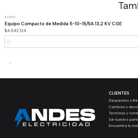
Tamb
47067
|
Equipo Compacto de Medida 5-10-15/5A 13,2 KV CGE
$4.842.124
Cantidad
CLIENTES
Despachos y Ret
Cambios y devo
Terminos y cond
Sé nuestro part
Encuentra tu ins