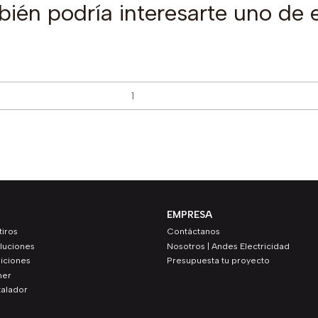
ién podría interesarte uno de 
EMPRESA
iros
Contáctanos
luciones
Nosotros | Andes Electricidad
iciones
Presupuesta tu proyecto
ner
talador