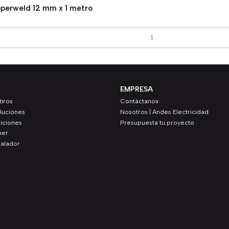
pperweld 12 mm x 1 metro
EMPRESA
iros
Contáctanos
luciones
Nosotros | Andes Electricidad
iciones
Presupuesta tu proyecto
ner
talador