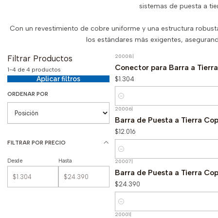
sistemas de puesta a tie
Con un revestimiento de cobre uniforme y una estructura robusta
los estándares más exigentes, asegurando
20008
|
Filtrar Productos
Conector para Barra a Tier
1-4 de 4 productos
$1.304
Aplicar filtros
ORDENAR POR
Cantidad
20006
|
Barra de Puesta a Tierra Cop
$12.016
FILTRAR POR PRECIO
Cantidad
Desde
Hasta
20007
|
Barra de Puesta a Tierra Cop
$24.390
Cantidad
20001
|